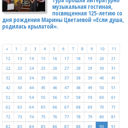
Тура прошла литературно
музыкальная гостиная,
посвященная 125-летию со
дня рождения Марины Цветаевой «Если душа,
родилась крылатой».
«
1
2
3
4
5
6
7
8
9
10
11
12
13
14
15
16
17
18
19
20
21
22
23
24
25
26
27
28
29
30
31
32
33
34
35
36
37
38
39
40
41
42
43
44
45
46
47
48
49
50
51
52
53
54
55
56
57
58
59
60
61
62
63
64
65
66
67
68
69
70
71
72
73
74
75
76
77
78
79
80
81
82
83
84
85
86
87
88
89
90
91