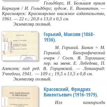
Гольдберг, И. Большая нульга
Баркауля / И. Гольдберг; худож. Е. Винивитин. —
Красноярск: Красноярское книжное издательство,
1961. — 22 с.; 20,0 х 13,0 х 0,5 см.
Экземпляр полный.
Горький, Максим (1868-
1936).
М. Горький. Бинин = М.
Горький. Биографический
очерк / Сост. Я. Торгашин;
пер. на эвенк. Е. Лебедева, П.
Алексеев; под ред. В. Горцевской. — Ленинград:
Учпедгиз, 1941.
— 109 с.; 19,5 х 13,5 х 0,8 см.
Экземпляр полный.
Красовский, Фридрих
Викентьевич (1916-1979).
Илэ кангирилди