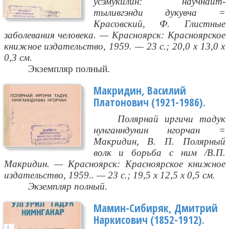
усэмукилин: научнаит-
тыливгэнди дукувча =
Красовский, Ф. Глистные
заболевания человека. — Красноярск: Красноярское
книжное издательство, 1959. — 23 с.; 20,0 х 13,0 х
0,3 см.
Экземпляр полный.
Макридин, Василий
Платонович (1921-1986).
Полярнай иргичи тадук
нунганндунин нгорчан =
Макридин, В. П. Полярный
волк и борьба с ним /В.П.
Макридин. — Красноярск: Красноярское книжное
издательство, 1959.. — 23 с.; 19,5 х 12,5 х 0,5 см.
Экземпляр полный.
Мамин-Сибиряк, Дмитрий
Наркисович (1852-1912).