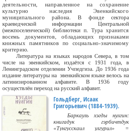
деятельности, направленное на сохранение
культурно наследия Эвенкийского
муниципального района. В фонде
сектора
краеведческой информации Центральной
(межпоселенческой) библиотеки п. Тура
хранится
восемь документов, обладающих признаками
книжных памятников по социально-значимому
критерию.
Литература на языках народов Севера, в том
числе на эвенкийском, издаётся с 1931 года, в
Ленинградском отделении Учпедгиза. До 1936 года
издание литературы на
эвенкийском языке велось на
латинизированном алфавите. В 1936 году
осуществлён переход на русский алфавит.
Гольдберг, Исаак
Григорьевич (1884-1939).
Баркауль хэгды нулгин:
книгадук гэрбичтдук
«Тунгусскаил улгурил» =