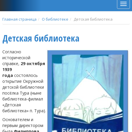
Мен
Главная страница
О библиотеке
Детская библиотека
Детская библиотека
Согласно
исторической
справке,
29 октября
1939
года
состоялось
открытие Окружной
детской библиотеки
посёлка Тура (ныне
библиотека-филиал
«Детская
библиотека» п. Тура).
Основателем и
первым директором
была
Филиппова