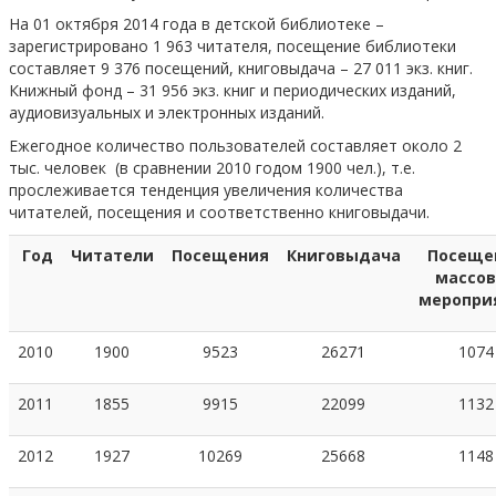
На 01 октября 2014 года в детской библиотеке –
зарегистрировано 1 963 читателя, посещение библиотеки
составляет 9 376 посещений, книговыдача – 27 011 экз. книг.
Книжный фонд – 31 956 экз. книг и периодических изданий,
аудиовизуальных и электронных изданий.
Ежегодное количество пользователей составляет около 2
тыс. человек (в сравнении 2010 годом 1900 чел.), т.е.
прослеживается тенденция увеличения количества
читателей, посещения и соответственно книговыдачи.
Год
Читатели
Посещения
Книговыдача
Посеще
массо
меропри
2010
1900
9523
26271
1074
2011
1855
9915
22099
1132
2012
1927
10269
25668
1148