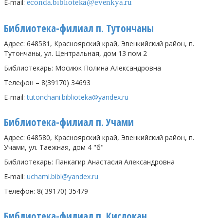
E-mail:
econda.biblioteka@evenkya.ru
Библиотека-филиал п. Тутончаны
Адрес: 648581, Красноярский край, Эвенкийский район, п.
Тутончаны, ул. Центральная, дом 13 пом 2
Библиотекарь: Мосиюк Полина Александровна
Телефон – 8(39170) 34693
E-mail:
tutonchani
.
biblioteka
@
yandex
.
ru
Библиотека-филиал п. Учами
Адрес: 648580, Красноярский край, Эвенкийский район, п.
Учами, ул. Таежная, дом 4 "б"
Библиотекарь: Панкагир Анастасия Александровна
E-mail:
uchami.bibl@yandex.ru
Телефон: 8( 39170) 35479
Библиотека-филиал п. Кислокан