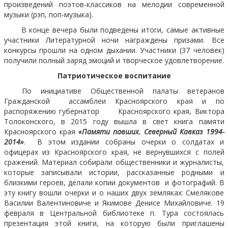
произведений поэтов-классиков на мелодии современной
музыки (рэп, поп-музыка).
В конце вечера были подведены итоги, самые активные
участники Литературной ночи награждены призами. Все
конкурсы прошли на одном дыхании. Участники (37 человек)
получили полный заряд эмоций и творческое удовлетворение.
Патриотическое воспитание
По инициативе Общественной палаты ветеранов
Гражданской ассамблеи Красноярского края и по
распоряжению губернатор Красноярского края, Виктора
Толоконского, в 2015 году вышла в свет книга памяти
Красноярского края
«Памяти павших. Северный Кавказ 1994-
2014»
. В этом издании собраны очерки о солдатах и
офицерах из Красноярского края, не вернувшихся с полей
сражений. Материал собирали общественники и журналисты,
которые записывали истории, рассказанные родными и
близкими героев, делали копии документов и фотографий. В
эту книгу вошли очерки и о наших двух земляках: Смелякове
Василии Валентиновиче и Якимове Денисе Михайловиче. 19
февраля в Центральной библиотеке п. Тура состоялась
презентация этой книги, на которую были приглашены