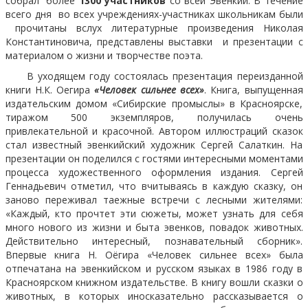
собрал более
1300 участников
со всей Эвенкии. В течение
всего дня во всех учреждениях-участниках школьникам были
прочитаны вслух литературные произведения Николая
Константиновича, представлены выставки и презентации с
материалом о жизни и творчестве поэта.
В уходящем году состоялась презентация переизданной
книги Н.К. Оегира
«Человек сильнее всех»
. Книга, выпущенная
издательским домом «Сибирские промыслы» в Красноярске,
тиражом 500 экземпляров, получилась очень
привлекательной и красочной. Автором иллюстраций сказок
стал известный эвенкийский художник Сергей Салаткин. На
презентации он поделился с гостями интересными моментами
процесса художественного оформления издания. Сергей
Геннадьевич отметил, что вчитываясь в каждую сказку, он
заново переживал таежные встречи с лесными жителями:
«Каждый, кто прочтет эти сюжеты, может узнать для себя
много нового из жизни и быта эвенков, повадок животных.
Действительно интересный, познавательный сборник».
Впервые книга Н. Оёгира «Человек сильнее всех» была
отпечатана на эвенкийском и русском языках в 1986 году в
Красноярском книжном издательстве. В книгу вошли сказки о
животных, в которых иносказательно рассказывается о