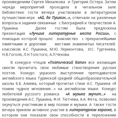
произведениям Сергея Михалкова и Григория Остера. Затем
череда мероприятий проходила в читальном зале
библиотеки: гости вечера участвовали в литературном
путешествии-игре
«Ай, да Пушкин…»,
отвечали на различные
вопросы и задания связанные с биографией и творчеством А.
Пушкина. Далее гостям была предложена
презентация
«Лучшие литературные места России»,
с
помощью которой прошло знакомство с прекраснейшими
памятными и дорогими местами знаменитых писателей-
классиков: А.С. Пушкина, М.Ю. Лермонтова, И.С. Тургенева,
Н.В.Гоголя, Л.Н.Толстого, А.П.Чехова.
В конкурсе чтецов
«Поэтический батл»
все желающие
смогли прочитать свои любимые стихотворения русских
поэтов. Конкурс украсило выступление преподавателя
английского языка Туринской средней общеобразовательной
школы Б.Б. Алиева, который прочитал стихи А.С. Пушкина «Я
помню чудное мгновение…» на английском языке. Конкурс
любителей русского романса
«А музыка звучит…»
на
произведения А.С. Пушкина, Ф.И. Тютчева, А.А. Фета, позволил
окунуться участникам в мир поэзии и музыки. А также гости
вечера приняли активное участие в
литературном караоке,
в
котором они показали свои способности в переложении