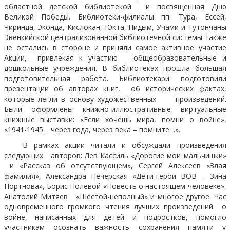
областной детской библиотекой и посвященная Дню
Великой Победы. Библиотеки-филиалы пп. Тура, Ессей,
Чиринда, Эконда, Кислокан, Юкта, Нидым, Учами и Тутончаны
Эвенкийской централизованной библиотечной системы также
не остались в стороне и приняли самое активное участие
Акции, привлекая к участию общеобразовательные и
дошкольные учреждения. В библиотеках прошла большая
подготовительная работа. Библиотекари подготовили
презентации об авторах книг, об исторических фактах,
которые легли в основу художественных произведений.
Были оформлены книжно-иллюстративные виртуальные
книжные выставки: «Если хочешь мира, помни о войне»,
«1941-1945… через года, через века – помните…».
В рамках акции читали и обсуждали произведения
следующих авторов: Лев Кассиль «Дорогие мои мальчишки»
и «Рассказ об отсутствующем», Сергей Алексеев «Злая
фамилия», Александра Печерская «Дети-герои ВОВ – Зина
Портнова», Борис Полевой «Повесть о настоящем человеке»,
Анатолий Митяев «Шестой-неполный» и многое другое. Час
одновременного громкого чтения лучших произведений о
войне, написанных для детей и подростков, помогло
участникам осознать важность сохранения памяти у