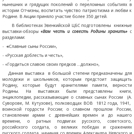
нынешних и грядущих поколений о переломных событиях в
истории Отчизны, воспитать чувство патриотизма и любви к
Родине. В Акции приняло участие более 350 детей.
В библиотеках Эвенкийской ЦБС подготовлены книжные
выставки-обзоры
«Вам честь и совесть Родины хранить»
с
разделами:
-
«
Славные сыны России»,
- «Русская доблесть и честь»,
- «Гордиться славою своих предков …должно»,
Данная выставка в большой степени предназначены для
молодежи и школьников, которым предстоит защищать
Родину, которые будут хранителями памяти, верности
Родины. На выставках были представлены книги,
энциклопедии, рассказывающие о славных сынах России (А.
Суворове, М. Кутузове), полководцах ВОВ 1812 года, 1941,
воинской гордости России; о славном прошлом России,
становлении армии с древнейших времен и до нашего
времени, о ратных подвигах русского, советского,
российского солдата, о великих победах и сражениях
русского солдата, начиная со времен Александра Невского и