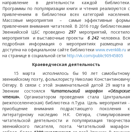
направление в деятельности каждой библиотеки.
Программы по популяризации книги и чтения реализуются с
привлечением в библиотеки всех категорий населения.
Массовые мероприятия – самые эффективные формы
привлечения внимания читателей. В 2016 году библиотеками
Эвенкийской ЦБС проведено
297
мероприятий, посетило
мероприятия и выставочные проекты
6 242
человека. Вся
подробная информация о мероприятиях размещена и
доступна на официальном сайте библиотеки
www
.
evenklib
.
ru
и
на странице в социальной сети
http://vk.com/public90945805
Краеведческая деятельность
15 марта исполнилось бы 90 лет самобытному
эвенкийскому поэту, фольклористу Николаю Константиновичу
Оёгиру. В связи с этой знаменательной датой 29 марта в
Эвенкии состоялся
Читательский марафон «Оёгирские
чтения».
Организатором проведения стала Центральная
(межпоселенческая) библиотека п.Тура. Цель мероприятия -
приобщение внимания подрастающего поколения к
литературному наследию Н.К. Оёгира, стимулирование
читательской деятельности и популяризация творчества
эвенкийского писателя, поэта. Читательский марафон