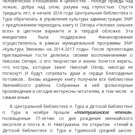
человеческих отношениях и ценностях - победе правды над
ложью, добра над злом, разума над глупостью. Спустя
тридцать лет, в начале 2016 года Центральная библиотека п.
Тура обратилась в управление культуры администрации ЭМР
с предложением переиздать книгу Н. Оёгира «Человек сильнее
всех» в цветном варианте и в твердой обложке. Эта
инициатива была поддержана. Финансирование
осуществлялось в рамках муниципальной программы ЭМР
«Культура Эвенкии» на 2014-2017 годы». После презентации
приглашенные гости делились своими воспоминаниями о
Николае Оёгире, о его творчестве и жизни. Хочется верить,
что костры, которые зажег Николай Оёгир, никогда не
погаснут! И будут согревать души и сердца благодарных
потомков… Вновь изданную книгу получили все библиотеки
Эвенкийского района. Собранные в ней фольклорные
произведения и сегодня интересны читателям, в том числе и
самым юным.
В Центральной библиотеке п. Тура и Детской библиотеке
п. Тура в ноябре прошли
«Немтушкинские чтения»
,
посвященные 77-летию со дня рождения эвенкийского
писателя и поэта А. Н. Немтушкина. На открытии чтений в
Детской библиотеке п. Тура и Туринской средней школе-