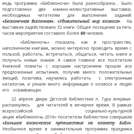
ведь программа «Библионочи» была разнообразна… Было
подготовлено две книжно-иллюстративные выставки,
необходимых читателям для выполнения заданий:
«Бесконечная Вселенная»
,
«Удивительный мир космоса»
.
На
выставках задействовано 32 книги. Общее посещение за пять
часов мероприятия составило более
60
человек.
«Библионочь» показала, как в пространстве,
наполненном книгами, можно интересно проводить время с
пользой, работать, встречаться, общаться, читать книги и
получать новые знания. А самое главное все посетители
Книжной планеты с хорошим настроением прошли все
предложенные испытания, получив много положительных
эмоций, позитива, научились работать с электронным
каталогом, и узнали много информации о космосе и людях
его осваивающих.
22 апреля двери Детской библиотеки п. Тура впервые
распахнулись для читателей в вечернее время. В рамках
всероссийской социально-культурной
акции
«
Библионочь-2016» посетители библиотеки совершили
«Большое космическое путешествие на планету Библ»
.
Необычное время и занимательная программа праздника