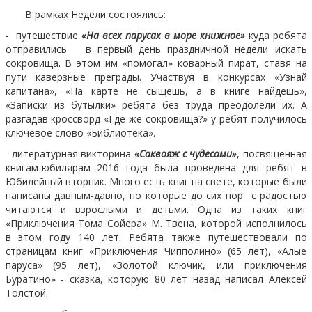
В рамках Недели состоялись:
-
путешествие
«На всех парусах в море книжное»
куда ребята
отправились в первый день праздничной недели искать
сокровища. В этом им «помогал» коварный пират, ставя на
пути каверзные преграды. Участвуя в конкурсах «Узнай
капитана», «На карте не сыщешь, а в книге найдешь»,
«Записки из бутылки» ребята без труда преодолели их. А
разгадав кроссворд «Где же сокровища?» у ребят получилось
ключевое слово «Библиотека».
- литературная викторина
«Саквояж с чудесами»
, посвященная
книгам-юбилярам 2016 года была проведена для ребят в
Юбилейный вторник. Много есть книг на свете, которые были
написаны давным-давно, но которые до сих пор с радостью
читаются и взрослыми и детьми. Одна из таких книг
«Приключения Тома Сойера» М. Твена, которой исполнилось
в этом году 140 лет. Ребята также путешествовали по
страницам книг «Приключения Чипполино» (65 лет), «Алые
паруса» (95 лет), «Золотой ключик, или приключения
Буратино» - сказка, которую 80 лет назад написал Алексей
Толстой.