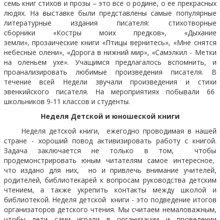
семь книг стихов и прозы – это все о родине, о ее прекрасных
людях. На выставке были представлены самые популярные
литературные издания писателя: стихотворные
сборники «Костры моих предков», «Дыхание
земли», прозаические книги «Птицы вернитесь», «Мне снятся
небесные олени», «Дорога в нижний мир», «Самэлкил - Метки
на оленьем ухе». Учащимся предлагалось вспомнить, и
проанализировать любимые произведения писателя. В
течение всей Недели звучали произведения и стихи
эвенкийского писателя. На мероприятиях побывали 66
школьников 9-11 классов и студенты.
Неделя Детской и юношеской книги
Неделя детской книги, ежегодно проводимая в нашей
стране - хороший повод активизировать работу с книгой.
Задача заключается не только в том, чтобы
продемонстрировать юным читателям самое интересное,
что издано для них, но и привлечь внимание учителей,
родителей, библиотекарей к вопросам руководства детским
чтением, а также укрепить контакты между школой и
библиотекой. Неделя детской книги - это подведение итогов
организаторов детского чтения. Мы считаем немаловажным,
чтобы дети сами играли в организации и проведении