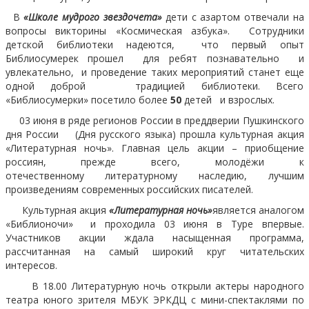
В
«Школе мудрого звездочета»
дети с азартом отвечали на
вопросы викторины «Космическая азбука». Сотрудники
детской библиотеки надеются, что первый опыт
Библиосумерек прошел для ребят познавательно и
увлекательно, и проведение таких мероприятий станет еще
одной доброй традицией библиотеки. Всего
«Библиосумерки» посетило более
50
детей
и взрослых.
03 июня в ряде регионов России в преддверии Пушкинского
дня России (Дня русского языка) прошла культурная акция
«Литературная ночь». Главная цель акции – приобщение
россиян, прежде всего, молодёжи к
отечественному литературному наследию, лучшим
произведениям современных российских писателей.
Культурная акция
«Литературная ночь»
является аналогом
«Библионочи» и проходила 03 июня в Туре впервые.
Участников акции ждала насыщенная программа,
рассчитанная на самый широкий круг читательских
интересов.
В 18.00 Литературную ночь открыли актеры народного
театра юного зрителя МБУК ЭРКДЦ с мини-спектаклями по