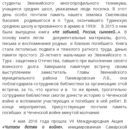
студенты Эвенкийского многопрофильного техникума,
учащиеся средних школ, уважаемые люди поселка. В этот
день особо почтили память нашего земляка Смелякова
Василия родившегося в п. Тура, окончившего Туринскую
среднюю школу и призванного в армию в 1993г. В 2015 о нем
была выпущена книга
«Не забывай, Россия, сыновей…»
. В
основу книги легли документальные материалы, фото,
письма и воспоминания родных и близких погибшего. Книга
стала летописью подвига и тяжелого ратного труда, данью
памяти простого 20-летнего мальчишки из Эвенкийского п.
Тура - защитника Отечества, павшего при выполнении своего
воинского долга. Завершила памятную встречу своим
выступлением заместитель Главы Эвенкийского
муниципального района Паникаровская Л.В., она
поблагодарила сотрудников библиотеки за организацию этой
встречи, за то, что кратко и в то же время, трогательно
сотрудники библиотеки смогли донести историю о Чеченской
войне и вспомнили участвующих и погибших в ней ребят. В
конце мероприятия, присутствующие почтили память
погибших в Чеченской войне минутой молчания.
4 мая 2016 года прошла
VII
Международная Акция
«Читаем детям о войне»
,
инициированная Самарской