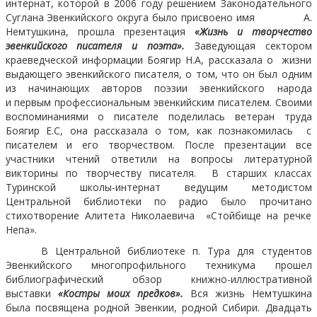
интернат, которой в 2006 году решением Законодательного
Суглана Эвенкийского округа было присвоено имя А.
Немтушкина, прошла презентация
«Жизнь и творчество
эвенкийского писателя и поэта».
Заведующая сектором
краеведческой информации Боягир Н.А, рассказала о жизни
выдающего эвенкийского писателя, о том, что он был одним
из начинающих авторов поэзии эвенкийского народа
и первым профессиональным эвенкийским писателем. Своими
воспоминаниями о писателе поделилась ветеран труда
Боягир Е.С, она рассказала о том, как познакомилась с
писателем и его творчеством. После презентации все
участники чтений ответили на вопросы литературной
викторины по творчеству писателя. В старших классах
Туринской школы-интернат ведущим методистом
Центральной библиотеки по радио было прочитано
стихотворение Алитета Николаевича «Стойбище на речке
Непа».
В Центральной библиотеке п. Тура для студентов
Эвенкийского многопрофильного техникума прошел
библиографический обзор книжно-иллюстративной
выставки
«Костры моих предков».
Вся жизнь Немтушкина
была посвящена родной Эвенкии, родной Сибири. Двадцать