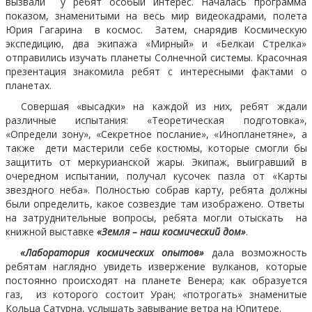
вызвали у ребят особый интерес. Началась программа
показом, знаменитыми на весь мир видеокадрами, полета
Юрия Гагарина в космос. Затем, снарядив Космическую
экспедицию, два экипажа «Мирный» и «Белкаи Стрелка»
отправились изучать планеты Солнечной системы. Красочная
презентация знакомила ребят с интересными фактами о
планетах.
Совершая «высадки» на каждой из них, ребят ждали
различные испытания: «Теоретическая подготовка»,
«Определи зону», «Секретное послание», «Инопланетяне», а
также дети мастерили себе костюмы, которые смогли бы
защитить от меркурианской жары. Экипаж, выигравший в
очередном испытании, получал кусочек пазла от «Карты
звездного неба». Полностью собрав карту, ребята должны
были определить, какое созвездие там изображено. Ответы
на затруднительные вопросы, ребята могли отыскать на
книжной выставке
«Земля – наш космический дом»
.
«Лаборатория космических опытов»
дала возможность
ребятам наглядно увидеть извержение вулканов, которые
постоянно происходят на планете Венера; как образуется
газ, из которого состоит Уран; «потрогать» знаменитые
Кольца Сатурна, услышать завывание ветра на Юпитере.