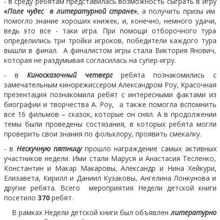
- в среду ребятам представилась возможность сыграть в игру
«Поле чудес в литературной стране»
, а получить призы им
помогло знание хороших книжек, и, конечно, немного удачи,
ведь это все - таки игра. При помощи отборочного тура
определились три тройки игроков, победители каждого тура
вышли в финал. А финалистом игры стала Виктория Янович,
которая не раздумывая согласилась на супер-игру.
- в
Киносказочный четверг
ребята познакомились с
замечательным кинорежиссером Александром Роу, Красочная
презентация познакомила ребят с интересными фактами из
биографии и творчества А. Роу, а также помогла вспомнить
все 16 фильмов – сказок, которые он снял. А в продолжении
темы были проведены состязания, в которых ребята могли
проверить свои знания по фольклору, проявить смекалку.
- в
Нескучную пятницу
прошло награждение самых активных
участников недели. Ими стали Маруся и Анастасия Тесленко,
Константин и Макар Макаровы, Александр и Нина Хейкури,
Елизавета, Кирилл и Даниил Кузаковы, Ангелина Лонкунова и
другие ребята. Всего мероприятия Недели детской книги
посетило
370
ребят.
В рамках Недели детской книги был объявлен
литературно