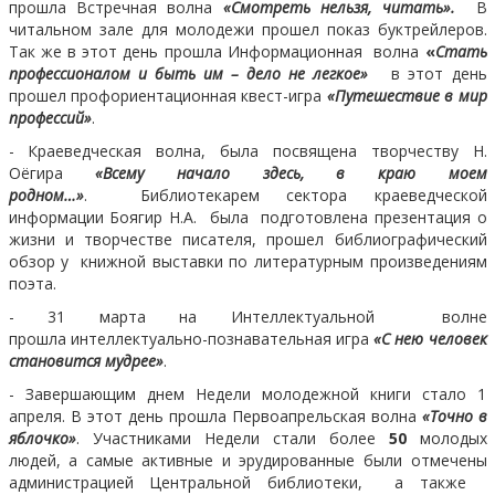
прошла Встречная волна
«Смотреть нельзя, читать».
В
читальном зале для молодежи прошел показ буктрейлеров.
Так же в этот день прошла Информационная волна
«
Стать
профессионалом и быть им – дело не легкое»
в этот день
прошел профориентационная квест-игра
«Путешествие в мир
профессий»
.
- Краеведческая волна, была посвящена творчеству Н.
Оёгира
«Всему начало здесь, в краю моем
родном…»
.
Библиотекарем сектора краеведческой
информации Боягир Н.А. была подготовлена презентация о
жизни и творчестве писателя, прошел библиографический
обзор у книжной выставки по литературным произведениям
поэта.
- 31 марта на Интеллектуальной волне
прошла интеллектуально-познавательная игра
«С нею человек
становится мудрее»
.
- Завершающим днем Недели молодежной книги стало 1
апреля. В этот день прошла Первоапрельская волна
«Точно в
яблочко»
. Участниками Недели стали более
50
молодых
людей, а самые активные и эрудированные были отмечены
администрацией Центральной библиотеки, а также