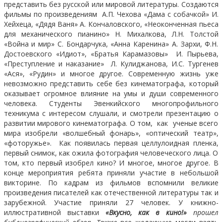
представить без русской или мировой литературы. Создаются
фильмы по произведениям А.П. Чехова «Дама с собачкой» И.
Хейхеца, «Дядя Ваня» А. Кончаловского, «Неоконченная пьеса
для механического пианино» Н. Михалкова, Л.Н. Толстой
«Война и мир» С. Бондарчука, «Анна Каренина» А. Зархи, Ф.Н.
Достоевского «Идиот», «Братья Карамазовы» И. Пырьева,
«Преступление и наказание» Л. Кулиджанова, И.С. Тургенев
«Ася», «Рудин» и многое другое. Современную жизнь уже
невозможно представить себе без кинематографа, который
оказывает огромное влияние на умы и души современного
человека. Студенты Эвенкийского многопрофильного
техникума с интересом слушали, и смотрели презентацию о
развитии мирового кинематографа. О том, как ученые всего
мира изобрели «волшебный фонарь», «оптический театр»,
«фоторужье». Как появилась первая целлулоидная пленка,
первый снимок, как ожила фотография человеческого лица. О
том, кто первый изобрел кино? И многое, многое другое. В
конце мероприятия ребята приняли участие в небольшой
викторине. По кадрам из фильмов вспомнили великие
произведения писателей как отечественной литературы так и
зарубежной. Участие приняли 27 человек. У книжно-
иллюстративной выставки
«Вкусно, как в кино!»
прошел