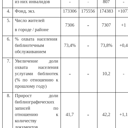
-
из них инвалидов
-
807
-
4.
Фонд, экз.
173306
175556
174383
+107
5.
Число жителей
-
7306
7307
+1
в городе / районе
6.
% охвата населения
-
библиотечным
73,4%
73,8%
+0,4
обслуживанием
7.
Увеличение доли
охвата населения
-
-
услугами библиотек
10,2
-
(% по отношению к
прошлому году)
8.
Прирост доли
библиографических
записей по
-
отношению к
41,7
42,2
+1,1
количеству
документов