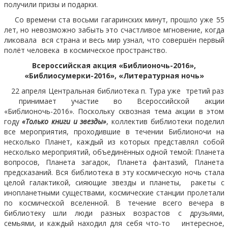
получили призы и подарки.
Со времени ста восьми гагаринских минут, прошло уже 55
лет, но невозможно забыть это счастливое мгновение, когда
ликовала вся страна и весь мир узнал, что совершён первый
полёт человека в космическое пространство.
Всероссийская акция «Библионочь-2016»,
«Библиосумерки-2016»,
«Литературная ночь»
22 апреля Центральная библиотека п. Тура уже третий раз
принимает участие во Всероссийской акции
«Библионочь-2016». Поскольку сквозная тема акции в этом
году
«Только книги и звезды»
, коллектив библиотеки поделил
все мероприятия, проходившие в течении Библионочи на
несколько Планет, каждый из которых представлял собой
несколько мероприятий, объединённых одной темой: Планета
вопросов, Планета загадок, Планета фантазий, Планета
предсказаний. Вся библиотека в эту космическую ночь стала
целой галактикой, сияющие звезды и планеты, ракеты с
инопланетными существами, космические станции пролетали
по космической вселенной. В течение всего вечера в
библиотеку шли люди разных возрастов с друзьями,
семьями, и каждый находил для себя что-то интересное,