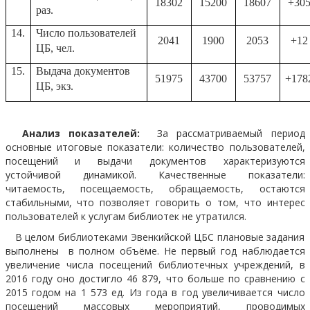
18302
15200
18607
+30
раз.
14.
Число пользователей
2041
1900
2053
+12
ЦБ, чел.
15.
Выдача документов
51975
43700
53757
+178
ЦБ, экз.
Анализ показателей:
За рассматриваемый период
основные итоговые показатели: количество пользователей,
посещений и выдачи документов характеризуются
устойчивой динамикой. Качественные показатели:
читаемость, посещаемость, обращаемость, остаются
стабильными, что позволяет говорить о том, что интерес
пользователей к услугам библиотек не утратился.
В целом библиотеками Эвенкийской ЦБС плановые задания
выполнены в полном объёме. Не первый год наблюдается
увеличение числа посещений библиотечных учреждений, в
2016 году оно достигло 46 879, что больше по сравнению с
2015 годом на 1 573 ед. Из года в год увеличивается число
посещений массовых мероприятий, проводимых