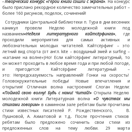
- творческий конкурс «Герои книги сошли с экрана»
. На конкурс
было прислано рекордное количество замечательных работ –
более 160 рисунков, поделок, сочинений!
Сотрудники Центральной библиотеки п. Тура в дни весенних
каникул провели Неделю молодежной книги под
названием
«Неделя литературного кайтсёрфинга»
, где
проходили мероприятия для самых активных и
любознательных молодых читателей. Кайтсёрфинг – это
летний вид спорта (от англ.
kite
– воздушный змей и
surfing
–
«катание на волне»)Но! Если кайтсёрфинг литературный, то
он может проходить в любое время года и при любой погоде,
и пригодится! Кайтсёрфинг литературный –
это: Непредсказуемость направлений! Гонки на скорость!
Головокружительные победы! Новые впечатления и
открытия! Отличная волна настроения! Слоган Недели:
«Поймай свою волну! Будь с нами! Читай!»
Открыла Неделю
молодежной книги Литературная волна
«О чувствах мы
стихами говорим»
в каминном зале ребятам были прочитаны
стихи известных писателей Р. Рождественского, В.
Пушновой, А. Ахматовой и т.д.. После прочтения стихов
ребятам было предложено сочинить свои стихи из
предложенных слов на тему любви. 29 марта