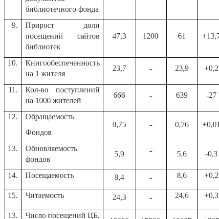
библиотечного фонда
9.
Прирост доли
посещений сайтов
47,3
1200
61
+13,
библиотек
10.
Книгообеспеченность
-
23,7
23,9
+0,2
на 1 жителя
11.
Кол-во поступлений
-
666
639
-27
на 1000 жителей
12.
Обращаемость
-
0,75
0,76
+0,0
Фондов
13.
Обновляемость
-
5,9
5,6
-0,3
фондов
14.
Посещаемость
8,6
+0,2
-
8,4
15.
Читаемость
24,6
+0,3
-
24,3
13.
Число посещений ЦБ,