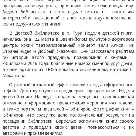
праздника активную роль, проявляли творческую инициативу.
Задача библиотеки в этом случае показать, насколько
интересной и насыщенной станет жизнь в духовном плане,
если подружиться с книгами.
В Детской библиотеке в п. Тура Неделя детской книги,
началась она 22 марта в Эвенкийском культурно-досуговом
центре. Яркий театрализованный концерт вели Алиса из
Страны чудес и Добрый сказочник. Они рассказали ребятам
об истории этого праздника, познакомили с книгами –
юбилярами 2016 года. Красочные номера сменяли друг друга,
а юные артисты из ТЮЗа показали инсценировку на стихи С.
Михалкова.
Огромный рекламный эффект имели стенды, оформленные
в фойе Дома культуры в преддверии празднования Недели
детской книги. На двух стендах размещалась, привлекающая
внимание, информация о предстоящих мероприятиях недели,
а также портреты писателей – юбиляров, фотографии книг –
юбиляров, что сразу же дало положительный результат на
посещении библиотеки. Взрослые вспоминали книги своего
детства и приводили своих детей, познакомиться с их
авторами и произведениями.