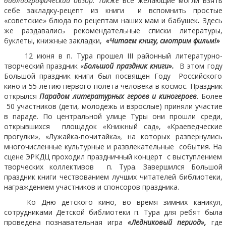
библиографический обзор. Также
все желающие могли взять
себе закладку-рецепт из книги и вспомнить простые
«советские» блюда по рецептам наших мам и бабушек
.
Здесь
же раздавались рекомендательные списки литературы,
буклеты, книжные закладки,
«Читаем книгу, смотрим фильм!»
12 июня в п. Тура прошел
III
районный литературно-
творческий праздник «
Большой праздник книги».
В этом году
Большой праздник книги был посвящен Году Российского
кино и 55-летию первого полета человека в космос. Праздник
открылся
Парадом литературных героев и киногероев
. Более
50 участников (дети, молодежь и взрослые) приняли участие
в параде. По центральной улице Туры они прошли среди,
открывшихся площадок
«
Книжный сад», «Краеведческие
прогулки», «Лужайка-почитайка»
,
на которых развернулись
многочисленные культурные и развлекательные события. На
сцене ЭРКДЦ проходил праздничный концерт с выступлением
творческих коллективов п. Тура. Завершился Большой
праздник книги чествованием лучших читателей библиотеки,
награждением участников и спонсоров праздника.
Ко Дню детского кино, во время зимних каникул,
сотрудниками Детской библиотеки п. Тура для ребят была
проведена познавательная игра
«Ледниковый период»,
где