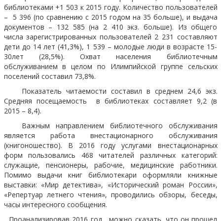
библиотеками +1 503 к 2015 году. Количество пользователей
– 5 396 (по сравнению с 2015 годом на 35 больше), и выдача
документов – 132 585 (на 2 410 экз. больше). Из общего
числа зарегистрированных пользователей 2 231 составляют
дети до 14 лет (41,3%), 1 539 – молодые люди в возрасте 15-
30лет (28,5%). Охват населения библиотечным
обслуживанием в целом по Илимпийской группе сельских
поселений составил 73,8%.
Показатель читаемости составил в среднем 24,6 экз.
Средняя посещаемость в библиотеках составляет 9,2 (в
2015 – 8,4).
Важным направлением библиотечного обслуживания
является работа внестационарного обслуживания
(книгоношество). В 2016 году услугами внестационарных
форм пользовались 468 читателей различных категорий:
служащие, пенсионеры, рабочие, медицинские работники.
Помимо выдачи книг библиотекари оформляли книжные
выставки: «Мир детектива», «Исторический роман России»,
«Репертуар летнего чтения», проводились обзоры, беседы,
часы интересного сообщения.
Проанализировав 2016 год, можно сказать, что он прошел