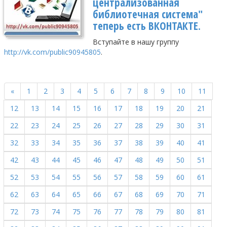
централизованная
библиотечная система"
теперь есть ВКОНТАКТЕ.
Вступайте в нашу группу
http://vk.com/public90945805
.
«
1
2
3
4
5
6
7
8
9
10
11
12
13
14
15
16
17
18
19
20
21
22
23
24
25
26
27
28
29
30
31
32
33
34
35
36
37
38
39
40
41
42
43
44
45
46
47
48
49
50
51
52
53
54
55
56
57
58
59
60
61
62
63
64
65
66
67
68
69
70
71
72
73
74
75
76
77
78
79
80
81