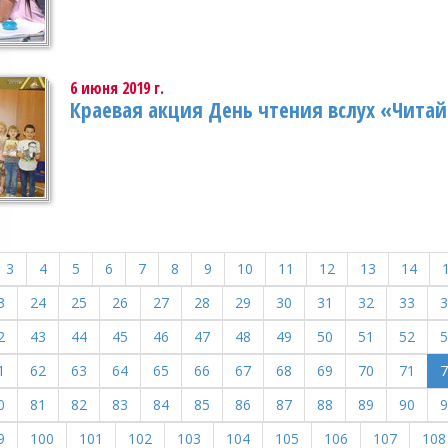
6 июня 2019 г.
Краевая акция День чтения вслух «Читай
3
4
5
6
7
8
9
10
11
12
13
14
3
24
25
26
27
28
29
30
31
32
33
3
2
43
44
45
46
47
48
49
50
51
52
5
1
62
63
64
65
66
67
68
69
70
71
7
0
81
82
83
84
85
86
87
88
89
90
9
9
100
101
102
103
104
105
106
107
108