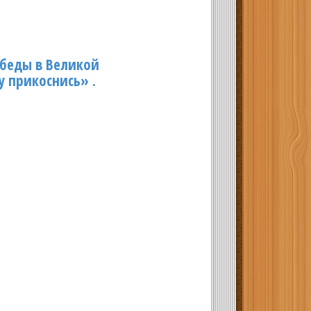
обеды в Великой
 прикоснись» .