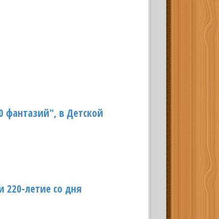
0 фантазий", в Детской
 220-летие со дня