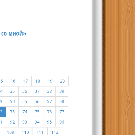
 со мной»
15
16
17
18
19
20
4
35
36
37
38
39
3
54
55
56
57
58
2
73
74
75
76
77
1
92
93
94
95
96
109
110
111
112