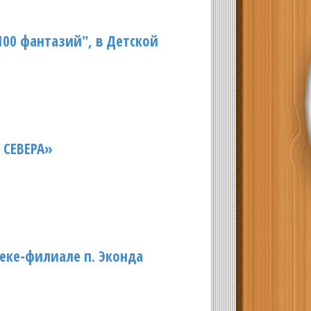
 100 фантазий", в Детской
 СЕВЕРА»
еке-филиале п. Эконда