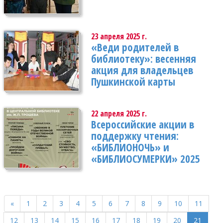
23 апреля 2025 г.
«Веди родителей в
библиотеку»: весенняя
акция для владельцев
Пушкинской карты
22 апреля 2025 г.
Всероссийские акции в
поддержку чтения:
«БИБЛИОНОЧЬ» и
«БИБЛИОСУМЕРКИ» 2025
«
1
2
3
4
5
6
7
8
9
10
11
12
13
14
15
16
17
18
19
20
21