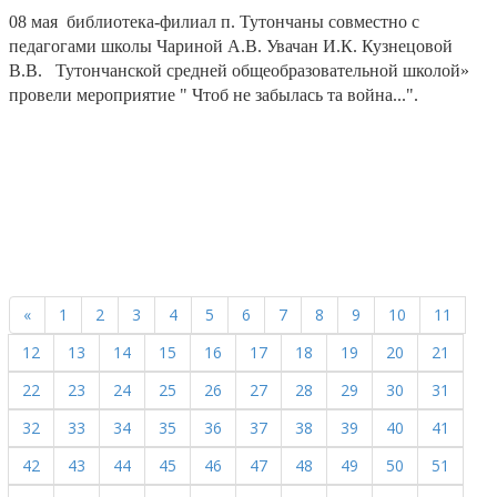
08 мая библиотека-филиал п. Тутончаны совместно с
педагогами школы Чариной А.В. Увачан И.К. Кузнецовой
В.В. Тутончанской средней общеобразовательной школой»
провели мероприятие " Чтоб не забылась та война...".
«
1
2
3
4
5
6
7
8
9
10
11
12
13
14
15
16
17
18
19
20
21
22
23
24
25
26
27
28
29
30
31
32
33
34
35
36
37
38
39
40
41
42
43
44
45
46
47
48
49
50
51