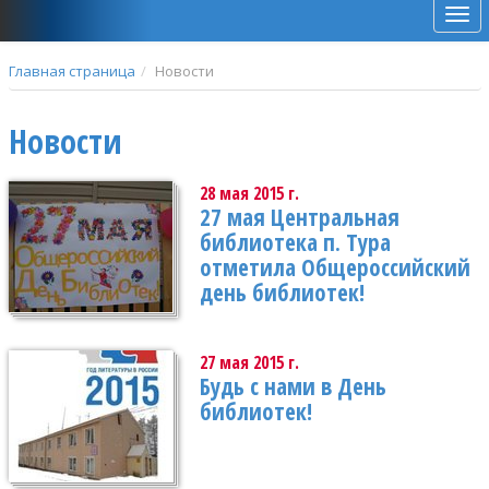
Мен
Главная страница
Новости
Новости
28 мая 2015 г.
27 мая Центральная
библиотека п. Тура
отметила Общероссийский
день библиотек!
27 мая 2015 г.
Будь с нами в День
библиотек!