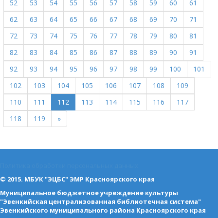
52
53
54
55
56
57
58
59
60
61
62
63
64
65
66
67
68
69
70
71
72
73
74
75
76
77
78
79
80
81
82
83
84
85
86
87
88
89
90
91
92
93
94
95
96
97
98
99
100
101
102
103
104
105
106
107
108
109
110
111
112
113
114
115
116
117
118
119
»
Политика обработки персональных данных
© 2015. МБУК "ЭЦБС" ЭМР Красноярского края
Муниципальное бюджетное учреждение культуры
"Эвенкийская централизованная библиотечная система"
Эвенкийского муниципального района Красноярского края