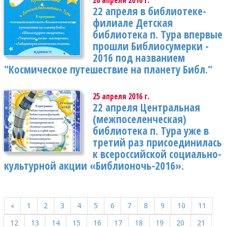
26 апреля 2016 г.
22 апреля в библиотеке-
филиале Детская
библиотека п. Тура впервые
прошли Библиосумерки -
2016 под названием
"Космическое путешествие на планету Библ."
25 апреля 2016 г.
22 апреля Центральная
(межпоселенческая)
библиотека п. Тура уже в
третий раз присоединилась
к всероссийской социально-
культурной акции «Библионочь-2016».
«
1
2
3
4
5
6
7
8
9
10
11
12
13
14
15
16
17
18
19
20
21