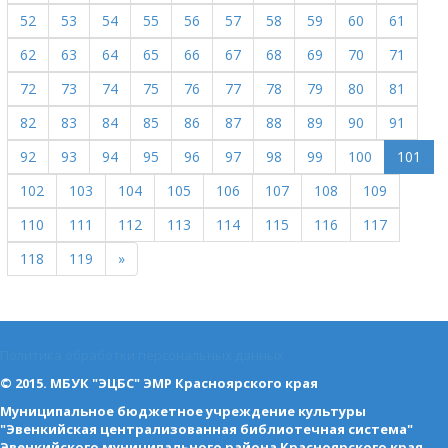
52
53
54
55
56
57
58
59
60
61
62
63
64
65
66
67
68
69
70
71
72
73
74
75
76
77
78
79
80
81
82
83
84
85
86
87
88
89
90
91
92
93
94
95
96
97
98
99
100
101
102
103
104
105
106
107
108
109
110
111
112
113
114
115
116
117
118
119
»
Политика обработки персональных данных
© 2015. МБУК "ЭЦБС" ЭМР Красноярского края
Муниципальное бюджетное учреждение культуры
"Эвенкийская централизованная библиотечная система"
Эвенкийского муниципального района Красноярского края