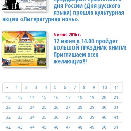
дня России (Дня русского
языка) прошла культурная
акция «Литературная ночь».
6 июня 2016 г.
12 июня в 14.00 пройдет
БОЛЬШОЙ ПРАЗДНИК КНИГИ!
Приглашаем всех
желающих!!!
«
1
2
3
4
5
6
7
8
9
10
11
12
13
14
15
16
17
18
19
20
21
22
23
24
25
26
27
28
29
30
31
32
33
34
35
36
37
38
39
40
41
42
43
44
45
46
47
48
49
50
51