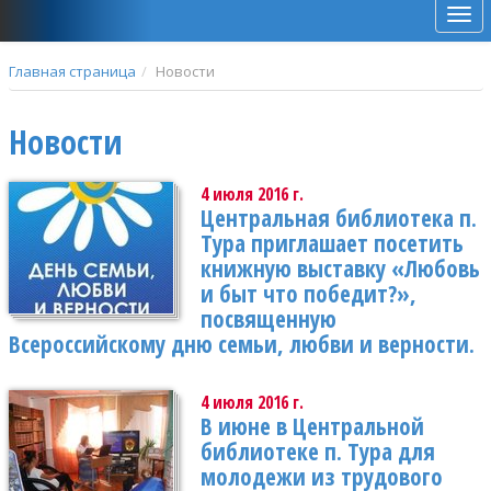
Мен
Главная страница
Новости
Новости
4 июля 2016 г.
Центральная библиотека п.
Тура приглашает посетить
книжную выставку «Любовь
и быт что победит?»,
посвященную
Всероссийскому дню семьи, любви и верности.
4 июля 2016 г.
В июне в Центральной
библиотеке п. Тура для
молодежи из трудового