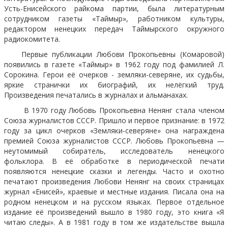
Усть-Енисейского райкома партии, была литературным
сотрудником газеты «Таймыр», работником культуры,
редактором ненецких передач Таймырского окружного
радиокомитета.
Первые публикации Любови Прокопьевны (Комаровой)
появились в газете «Таймыр» в 1962 году под фамилией Л.
Сорокина. Герои её очерков - земляки-северяне, их судьбы,
яркие странички их биографий, их нелёгкий труд.
Произведения печатались в журналах и альманахах.
В 1970 году Любовь Прокопьевна Ненянг стала членом
Союза журналистов СССР. Пришло и первое признание: в 1972
году за цикл очерков «Земляки-северяне» она награждена
премией Союза журналистов СССР. Любовь Прокопьевна —
неутомимый собиратель, исследователь ненецкого
фольклора. В её обработке в периодической печати
появляются ненецкие сказки и легенды. Часто и охотно
печатают произведения Любови Ненянг на своих страницах
журнал «Енисей», краевые и местные издания. Писала она на
родном ненецком и на русском языках. Первое отдельное
издание её произведений вышло в 1980 году, это книга «Я
читаю следы». А в 1981 году в том же издательстве вышла