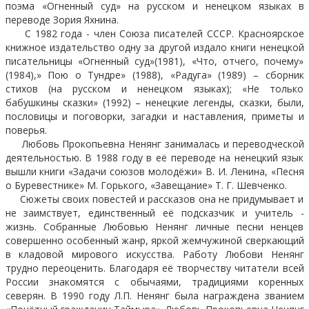
поэма «Огненный суд» на русском и ненецком языках в
переводе Зория Яхнина.
С 1982 года - член Союза писателей СССР. Красноярское
книжное издательство одну за другой издало книги ненецкой
писательницы «Огненный суд»(1981), «Что, отчего, почему»
(1984),» Пою о Тундре» (1988), «Радуга» (1989) – сборник
стихов (на русском и ненецком языках); «Не только
бабушкины сказки» (1992) – ненецкие легенды, сказки, были,
пословицы и поговорки, загадки и наставления, приметы и
поверья.
Любовь Прокопьевна Ненянг занималась и переводческой
деятельностью. В 1988 году в её переводе на ненецкий язык
вышли книги «Задачи союзов молодёжи» В. И. Ленина, «Песня
о Буревестнике» М. Горького, «Завещание» Т. Г. Шевченко.
Сюжеты своих повестей и рассказов она не придумывает и
не заимствует, единственный её подсказчик и учитель -
жизнь. Собранные Любовью Ненянг личные песни ненцев
совершенно особенный жанр, яркой жемчужиной сверкающий
в кладовой мирового искусства. Работу Любови Ненянг
трудно переоценить. Благодаря её творчеству читатели всей
России знакомятся с обычаями, традициями коренных
северян. В 1990 году Л.П. Ненянг была награждена званием