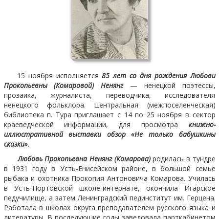
15 ноября исполняется
85 лет со дня рождения Любови
Прокопьевны (Комаровой) Ненянг
— ненецкой поэтессы,
прозаика, журналиста, переводчика, исследователя
ненецкого фольклора. Центральная (межпоселенческая)
библиотека п. Тура приглашает с 14 по 25 ноября в сектор
краеведческой информации, для просмотра
книжно-
иллюстративной выставки обзор «Не только бабушкины
сказки»
.
Любовь Прокопьевна Ненянг (Комарова)
родилась в тундре
в 1931 году в Усть-Енисейском районе, в большой семье
рыбака и охотника Прокопия Антоновича Комарова. Училась
в Усть-Портовской школе-интернате, окончила Игарское
педучилище, а затем Ленинградский пединститут им. Герцена.
Работала в школах округа преподавателем русского языка и
литературы. В последующие годы заведовала парткабинетом