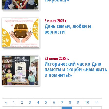
3 июля 2025 г.
День семьи, любви и
верности
23 июня 2025 г.
Исторический час ко Дню
памяти и скорби «Нам жить
и помнить!»
«
1
2
3
4
5
6
7
8
9
10
11