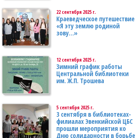
22 сентября 2025 г.
Краеведческое путешествие
«Я эту землю родиной
зову…»
12 сентября 2025 г.
Зимний график работы
Центральной библиотеки
им. Ж.П. Трошева
5 сентября 2025 г.
3 сентября в библиотеках-
филиалах Эвенкийской ЦБС
прошли мероприятия ко
Дню солидарности в борьбе