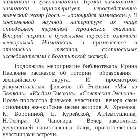
нимнгакан и гумэ-нимнгакан. Термин нимнгакама-
нимнгакан характеризует непосредственно
эпический жанр (досл. – «поющийся нимнгакан»). В
современной научной литературе их чаще
определяют термином героическое сказание.
Второй термин в буквальном переводе означает
«говоримый Нимнгакан» и применяется в
отношении текстов, соотносимых
исследователями с богатырской сказкой.
Продолжила мероприятие библиотекарь Ирина
Павловна рассказом об истории
образования
эвенкийского округа. И просмотром
документальных фильмов об Эвенкии
«Мы из
Эвенкии», «Их дом Эвенкия», «Советская Эвенкия».
После просмотра фильмов участники
вечера сами
исполнили эвенкийские песни авторов А. Хромова,
К. Ворониной, Е. Курейской, А.Немтушкина,
Н.Оегира, О. Чапогира.
Вечер закончился
дегустацией национальных блюд, приготовленных
участницами встречи.