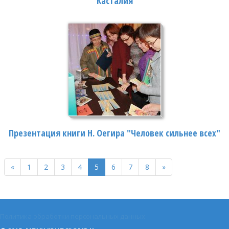
"Касталия"
Презентация книги Н. Оегира "Человек сильнее всех"
«
1
2
3
4
5
6
7
8
»
Политика обработки персональных данных