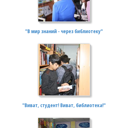
"В мир знаний - через библиотеку"
"Виват, студент! Виват, библиотека!"