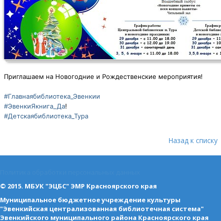
Приглашаем на Новогодние и Рождественские мероприятия!
#Главнаябиблиотека_Эвенкии
#ЭвенкиЯкнига_Да
!
#Детскаябиблиотека_Тура
Назад к списку
Политика обработки персональных данных
© 2015. МБУК "ЭЦБС" ЭМР Красноярского края
Муниципальное бюджетное учреждение культуры
"Эвенкийская централизованная библиотечная система"
Эвенкийского муниципального района Красноярского края