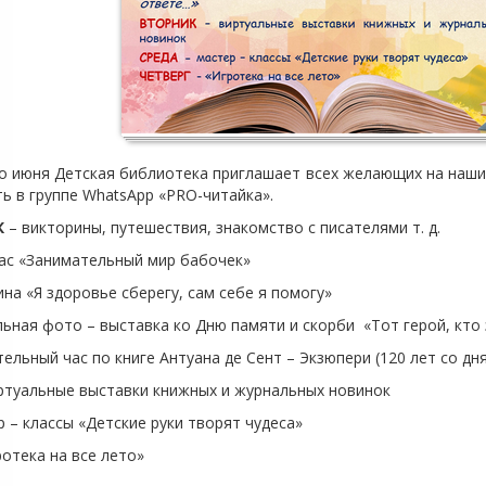
го июня Детская библиотека приглашает всех желающих на наш
ь в группе WhatsApp «PRO-читайка».
К
– викторины, путешествия, знакомство с писателями т. д.
– час «Занимательный мир бабочек»
рина «Я здоровье сберегу, сам себе я помогу»
альная фото – выставка ко Дню памяти и скорби «Тот герой, кто
ательный час по книге Антуана де Сент – Экзюпери (120 лет со д
ртуальные выставки книжных и журнальных новинок
р – классы «Детские руки творят чудеса»
ротека на все лето»