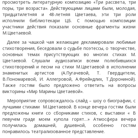
просмотреть литературную композицию «Три рассвета, три
поры, три возраста». Действующими лицами были, молодая,
тридцатилетняя и 48-летняя Цветаева, эти три роли
исполнили библиотекари ЦБ. С помощью композиции
участники действия показали основные фрагменты жизни
М.Цветаевой.
Далее за чашкой чая желающие декламировали любимые
стихотворения, беседовали о судьбе поэтессы, о творчестве,
основных темах присутствующих во многих стихах М.
Цветаевой. Слушали аудиозаписи всеми полюбившихся
стихотворений и песни на стихи М.Цветаевой в исполнении
знаменитых артистов (А.Пугачевой, Т. Гвердцители,
В.Пономаревой, И. Аллегровой, А.Фрейндлих, Т.Дорониной).
Также гостям было предложено ответить на вопросы
викторины «Мир Марины Цветаевой».
Мероприятие сопровождалось слайд – шоу о биографии, с
лучшими стихами М.Цветаевой. В конце вечера гостям были
предложены книги со сборниками стихов, с выставки « В
певучем граде моем купола горят…» Атмосфера вечера
получилась домашней, душевной, особенно гостям
понравилось театрализованное представление.