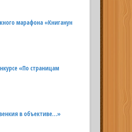
жного марафона «Книганун
нкурсе «По страницам
венкия в объективе…»