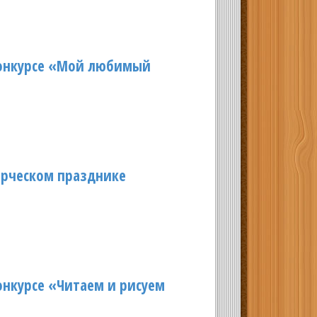
конкурсе «Мой любимый
рческом празднике
нкурсе «Читаем и рисуем