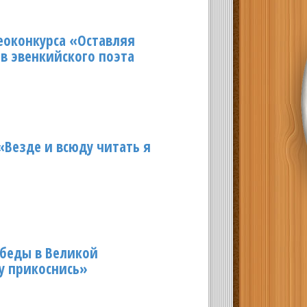
еоконкурса «Оставляя
в эвенкийского поэта
Везде и всюду читать я
обеды в Великой
у прикоснись»