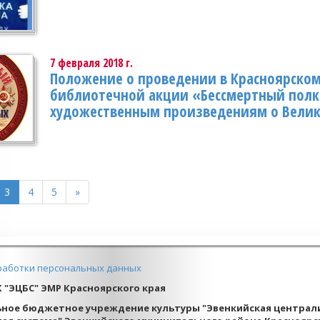
7 февраля 2018 г.
Положение о проведении в Красноярско
библиотечной акции «Бессмертный полк
художественным произведениям о Велик
3
4
5
»
работки персональных данных
К "ЭЦБС" ЭМР Красноярского края
ное бюджетное учреждение культуры "Эвенкийская централ