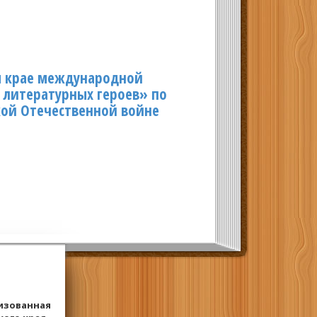
м крае международной
 литературных героев» по
ой Отечественной войне
изованная