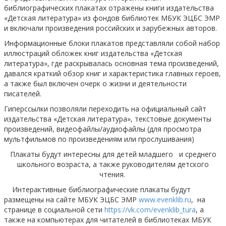
библиографических плакатах отражены книги издательства
«Детская литература» из фондов библиотек МБУК ЭЦБС ЭМР
и включали произведения российских и зарубежных авторов.
Информационные блоки плакатов представляли собой набор
иллюстраций обложек книг издательства «Детская
литература», где раскрывалась основная тема произведений,
давался краткий обзор книг и характеристика главных героев,
а также был включен очерк о жизни и деятельности
писателей.
Гиперссылки позволяли переходить на официальный сайт
издательства «Детская литература», текстовые документы
произведений, видеофайлы/аудиофайлы (для просмотра
мультфильмов по произведениям или прослушивания)
Плакаты будут интересны для детей младшего и среднего
школьного возраста, а также руководителям детского
чтения.
Интерактивные библиографические плакаты будут
размещены на сайте МБУК ЭЦБС ЭМР
www
.
evenklib
.
ru
, на
странице в социальной сети
https://vk.com/evenklib_tura
, а
также на компьютерах для читателей в библиотеках МБУК