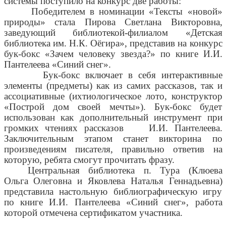
системы поступило на конкурс две работы:
Победителем в номинации «Тексты «новой»
природы» стала Пирова Светлана Викторовна,
заведующий библиотекой-филиалом «Детская
библиотека им. Н.К. Оёгира», представив на конкурс
бук-бокс «Зачем человеку звезда?» по книге И.И.
Пантелеева «Синий снег».
Бук-бокс включает в себя интерактивные
элементы (предметы) как из самих рассказов, так и
ассоциативные (ихтиологическое лото, конструктор
«Построй дом своей мечты»). Бук-бокс будет
использован как дополнительный инструмент при
громких чтениях рассказов
И.И. Пантелеева.
Заключительным этапом станет викторина по
произведениям писателя, правильно ответив на
которую, ребята смогут прочитать фразу.
Центральная библиотека п. Тура (Клюева
Ольга Олеговна и Яковлева Наталья Геннадьевна)
представила настольную библиографическую игру
по книге И.И. Пантелеева «Синий снег», работа
которой отмечена сертификатом участника.