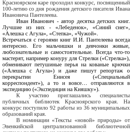
Красноярском каре проходил конкурс, посвященный
100-летию со дня рождения детского писателя Ивана
Ивановича Пантелеева.
Иван Иванович - автор десятка детских книг.
Лучшие из них - «Лебеденок», «Синий снег»,
«Алешка с Агула», «Степка», «Чужой».
Встречаться с героями книг И.И. Пантелеева всегда
интересно. Его мальчишки и девчонки живые,
любознательные и самостоятельные. Всегда что-то
мастерят, например конуру для Стрелки («Стрелка»),
обменивают петушиные перья на кованые крючки
(«Алешка с Агула») и даже пишут репортаж о
перекрытии Енисея («Специальный
корреспондент»), а то и вовсе… отправляются в
экспедицию («Экспедиция на Кияшку»).
К участию приглашались специалисты
публичных библиотек Красноярского края. На
конкурс поступило 92 работы из 36 муниципальных
образований края.
В номинации «Тексты «новой» природы» от
Эвенкийской централизованной библиотечной