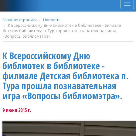
Мен
Главная страница
Новости
К Всероссийскому Дню библиотек в библиотеке - филиале
Детская библиотека п. Тура прошла познавательная игра
«Вопросы библиомэтра».
К Всероссийскому Дню
библиотек в библиотеке -
филиале Детская библиотека п.
Тура прошла познавательная
игра «Вопросы библиомэтра».
9 июня 2015 г.