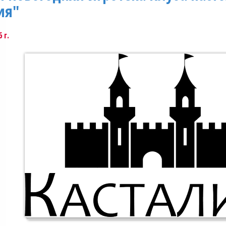
ия"
 г.