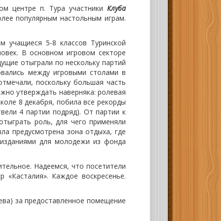
ом центре п. Тура участники
Клуба
лее популярным настольным играм.
 учащиеся 5-8 классов Туринской
ловек. В основном игровом секторе
дущие отыграли по нескольку партий
совались между игровыми столами в
отмечали, поскольку большая часть
ожно утверждать наверняка: ролевая
коле 8 декабря, побила все рекорды
вели 4 партии подряд). От партии к
отыграть роль, для чего применяли
ыла предусмотрена зона отдыха, где
 изданиями для молодежи из фонда
тельное. Надеемся, что посетители
р «Касталия». Каждое воскресенье.
ева) за предоставленное помещение