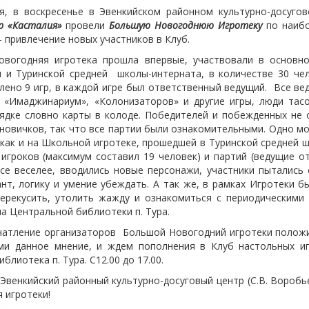
в воскресенье в Эвенкийском районном культурно-досугов
р «Касталия»
провели
Большую Новогоднюю Игротеку
по наибо
– привлечение новых участников в Клуб.
годняя игротека прошла впервые, участвовали в основном
 и Туринской средней школы-интерната, в количестве 30 че
лено 9 игр, в каждой игре был ответственный ведущий. Все ве
, «Имаджинариум», «Колонизаторов» и другие игры, люди та
ядке словно карты в колоде. Победителей и побежденных не 
 новичков, так что все партии были ознакомительными. Одно м
 как и на Школьной игротеке, прошедшей в Туринской средней ш
 игроков (максимум составил 19 человек) и партий (ведущие от
се веселее, вводились новые персонажи, участники пытались 
ант, логику и умение убеждать. А так же, в рамках Игротеки б
ерекусить, утолить жажду и ознакомиться с периодическими
а Центральной библиотеки п. Тура.
атление организаторов Большой Новогодний игротеки положи
ми данное мнение, и ждем пополнения в Клуб настольных иг
блиотека п. Тура. С12.00 до 17.00.
енкийский районный культурно-досуговый центр (С.В. Воробь
 игротеки!