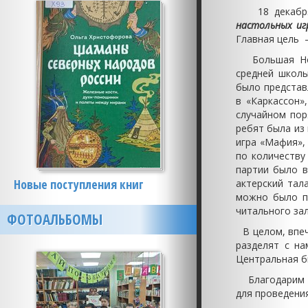
18 декабря, 
настольных иг
Главная цель 
Большая Ново
средней школы
было представ
в «Каркассон»
случайном пор
ребят была из
игра «Мафия»,
по количеству
партии было в
Новые поступления книг
актерский тал
можно было п
читального зал
ФОТОАЛЬБОМЫ
В целом, впеч
разделят с на
Центральная би
Благодарим Эв
для проведения