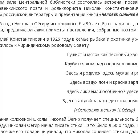
але Центральной библиотеки состоялась встреча, посвящ
эвенкийского поэта и фольклориста Николай Константинови
» российской литературы и презентации книги
«Человек сильнее 
года Николаю Оёгиру исполнилось бы 90 лет. Его с нами нет, н
и, предания, загадки, приметы, наставления, собранные поэтом.
ай Константинович в 1926 году в семье рыбака и охотника у 
силось к Чириндинскому родовому Совету.
Пушист и мягок как песцовый хво
Клубится дым над озером знакомы
Здесь я родился, здесь мужал и ро
Здесь воздух ясен и красна заря
Здесь лик земли особенно чудес
Здесь каждый запах с детства помню
(«Оставляю метки» Н.Оёгир)
ия колхозной школы Николай Оёгир получает специальность б
ду. Николай Оёгир начал писать стихи – это было в 50-х годах.
все же его товарищи узнали, что Николай сочиняет стихи и дал