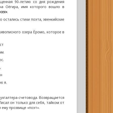
енная 90-летию со дня рождения
ча Оёгира, имя которого вошло в
всех»
.
о остались стихи поэта, эвенкийские
живописного озера Ёромо, которое в
ст
м.
с.
,
ен
 я.
ухгалтера-счетовода. Возвращается
 Писал он только для себя, тайком от
и ему прозвище «поэт».