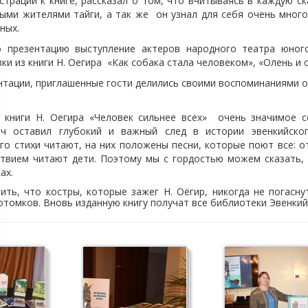
страций к книге, рассказал о том, что вчитываясь в каждую с
ными жителями тайги, а так же он узнал для себя очень много
тных.
езентацию выступление актеров народного театра юног
ки из книги Н. Оегира «Как собака стала человеком», «Олень и 
ации, приглашенные гости делились своими воспоминаниями о 
книги Н. Оегира «Человек сильнее всех» очень значимое с
ич оставил глубокий и важный след в истории эвенкийског
го стихи читают, на них положены песни, которые поют все: о
ствием читают дети. Поэтому мы с гордостью можем сказать, 
ах.
ь, что костры, которые зажег Н. Оёгир, никогда не погаснут
отомков. Вновь изданную книгу получат все библиотеки Эвенкий