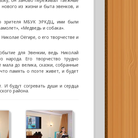
казку, он заново переживал таежные
 нового из жизни и быта эвенков, и
о зрителя МБУК ЭРКДЦ, ими были
самолет», «Медведь и собака».
Николае Оёгире, о его творчестве и
обытие для Эвенкии, ведь Николай
о народа. Его творчество трудно
т мала до велика, сказки, собранные
что память о поэте живет, и будет
. И будут согревать души и сердца
ского района.