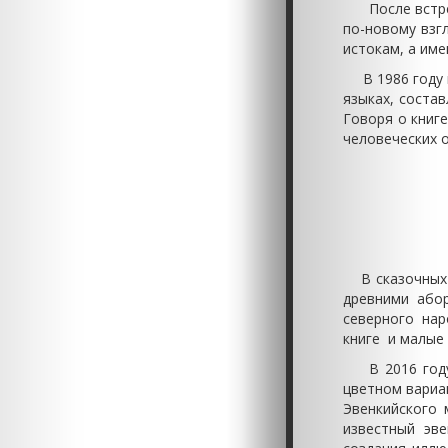
После встречи
по-новому взгл
истокам, а име
В 1986 году 
языках, состав
Говоря о книге
человеческих о
В сказочных с
древними або
северного на
книге и малые 
В 2016 году Ц
цветном вариа
Эвенкийского 
известный эве