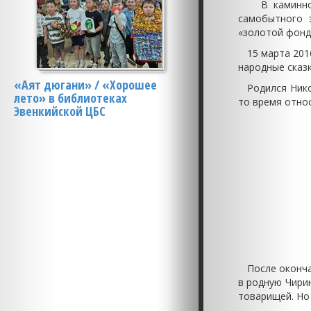
В каминном з
самобытного 
«золотой фонд
15 марта 2016 
народные сказк
«Аят дюгани» / «Хорошее
Родился Никол
лето» в библиотеках
то время отно
Эвенкийской ЦБС
После окончан
в родную Чирин
товарищей. Но 