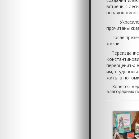
создания иллю
встречи с лес
повадок живо
Украсило пр
прочитаны сказ
После презент
жизни.
Переиздание 
Константинов
переоценить: е
им, с удоволь
жить в потомк
Хочется верит
благодарных п