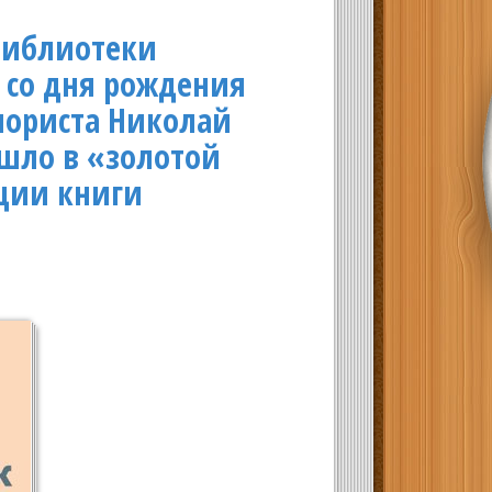
библиотеки
ю со дня рождения
лориста Николай
ошло в «золотой
ции книги