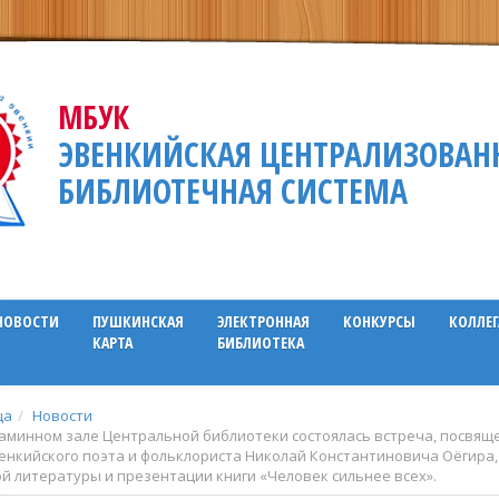
МБУК
ЭВЕНКИЙСКАЯ ЦЕНТРАЛИЗОВАН
БИБЛИОТЕЧНАЯ СИСТЕМА
НОВОСТИ
ПУШКИНСКАЯ
ЭЛЕКТРОННАЯ
КОНКУРСЫ
КОЛЛЕ
КАРТА
БИБЛИОТЕКА
ца
Новости
каминном зале Центральной библиотеки состоялась встреча, посвящ
енкийского поэта и фольклориста Николай Константиновича Оёгира,
й литературы и презентации книги «Человек сильнее всех».