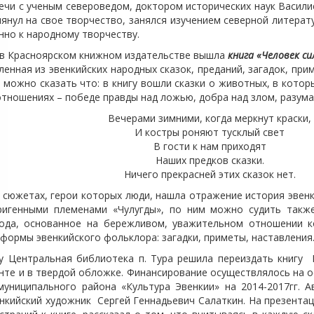
 с ученым североведом, доктором исторических наук Васили
янул на свое творчество, занялся изучением
северной литерату
нно к народному творчеству.
в Красноярском книжном издательстве вышла
книга «Человек си
ленная из эвенкийских народных сказок, преданий, загадок, при
 можно сказать что: в книгу вошли сказки о животных, в кото
тношениях – победе правды над ложью, добра над злом, разума
Вечерами зимними, когда меркнут краски,
И костры роняют тусклый свет
В гости к нам приходят
Наших предков сказки.
Ничего прекрасней этих сказок нет.
южетах, герои которых люди, нашла отражение история эвенко
ригенными племенами «Чулугды», по ним можно судить также
рода, основанное на бережливом, уважительном отношении к
формы эвенкийского фольклора: загадки, приметы, наставления
ентральная библиотека п. Тура решила переиздать книгу Н.
нте и в твердой обложке. Финансирование осуществлялось на 
муниципального района «Культура Эвенкии» на 2014-2017гг.
нкийский художник Сергей Геннадьевич Салаткин. На презентац