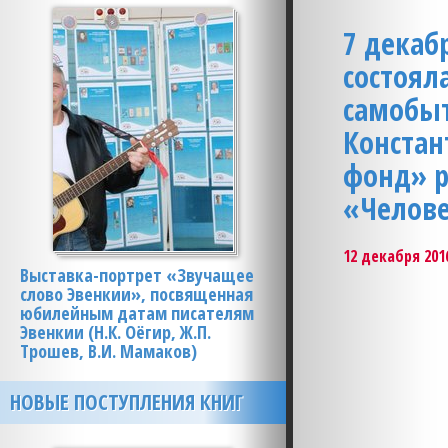
7 декаб
состоял
самобыт
Констан
фонд» р
«Челове
12 декабря 2016
Выставка-портрет «Звучащее
слово Эвенкии», посвященная
юбилейным датам писателям
Эвенкии (Н.К. Оёгир, Ж.П.
Трошев, В.И. Мамаков)
НОВЫЕ ПОСТУПЛЕНИЯ КНИГ