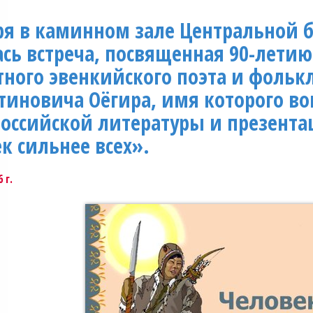
ря в каминном зале Центральной 
ась встреча, посвященная 90-лети
ного эвенкийского поэта и фольк
тиновича Оёгира, имя которого в
оссийской литературы и презента
к сильнее всех».
 г.