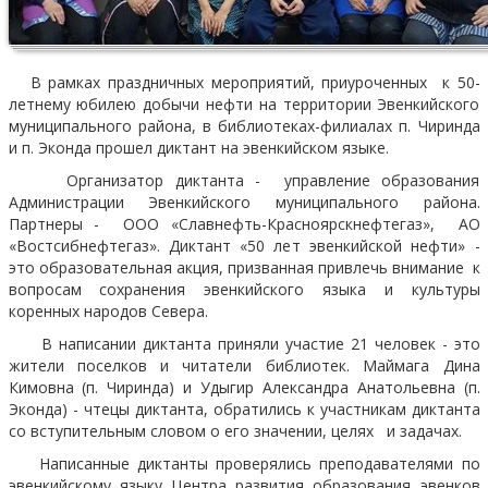
В рамках праздничных мероприятий, приуроченных к 50-
летнему юбилею добычи нефти на территории Эвенкийского
муниципального района, в библиотеках-филиалах п. Чиринда
и п. Эконда прошел диктант на эвенкийском языке.
Организатор диктанта - управление образования
Администрации Эвенкийского муниципального района.
Партнеры - ООО «Славнефть-Красноярскнефтегаз», АО
«Востсибнефтегаз». Диктант «50 лет эвенкийской нефти» -
это образовательная акция, призванная привлечь внимание к
вопросам сохранения эвенкийского языка и культуры
коренных народов Севера.
В написании диктанта приняли участие 21 человек - это
жители поселков и читатели библиотек. Маймага Дина
Кимовна (п. Чиринда) и Удыгир Александра Анатольевна (п.
Эконда) - чтецы диктанта, обратились к участникам диктанта
со вступительным словом о его значении, целях и задачах.
Написанные диктанты проверялись преподавателями по
эвенкийскому языку Центра развития образования эвенков