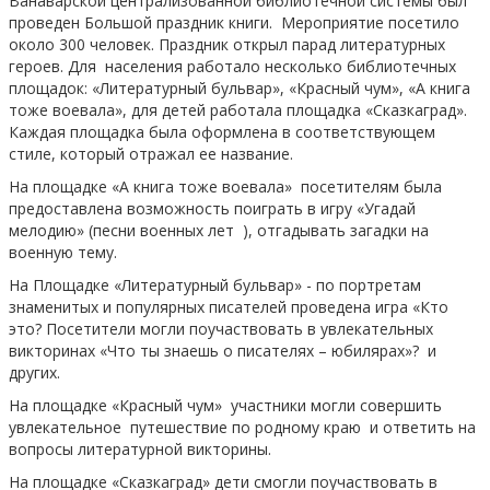
Ванаварской централизованной библиотечной системы был
проведен Большой праздник книги. Мероприятие посетило
около 300 человек. Праздник открыл парад литературных
героев. Для населения работало несколько библиотечных
площадок: «Литературный бульвар», «Красный чум», «А книга
тоже воевала», для детей работала площадка «Сказкаград».
Каждая площадка была оформлена в соответствующем
стиле, который отражал ее название.
На площадке «А книга тоже воевала» посетителям была
предоставлена возможность поиграть в игру «Угадай
мелодию» (песни военных лет ), отгадывать загадки на
военную тему.
На Площадке «Литературный бульвар» - по портретам
знаменитых и популярных писателей проведена игра «Кто
это? Посетители могли поучаствовать в увлекательных
викторинах «Что ты знаешь о писателях – юбилярах»? и
других.
На площадке «Красный чум» участники могли совершить
увлекательное путешествие по родному краю и ответить на
вопросы литературной викторины.
На площадке «Сказкаград» дети смогли поучаствовать в