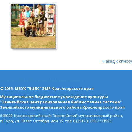
Назад к списку
Политика обработки персональных данных
© 2015. МБУК "ЭЦБС" ЭМР Красноярского края
Муниципальное бюджетное учреждение культуры
"Эвенкийская централизованная библиотечная система"
Эвенкийского муниципального района Красноярского края
648000, Красноярский край, Эвенкийский муниципальный район,
п. Тура, ул. 50 лет Октября, дом 35. тел: 8 (39170) 31951/31952