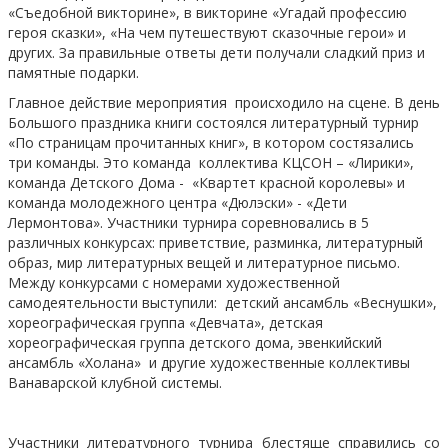
«Съедобной викторине», в викторине «Угадай профессию
героя сказки», «На чем путешествуют сказочные герои» и
других. За правильные ответы дети получали сладкий приз и
памятные подарки.
Главное действие мероприятия происходило на сцене. В день
Большого праздника книги состоялся литературный турнир
«По страницам прочитанных книг», в котором состязались
три команды. Это команда коллектива КЦСОН – «Лирики»,
команда Детского Дома - «Квартет красной королевы» и
команда молодежного центра «Дюлэски» - «Дети
Лермонтова». Участники турнира соревновались в 5
различных конкурсах: приветствие, разминка, литературный
образ, мир литературных вещей и литературное письмо.
Между конкурсами с номерами художественной
самодеятельности выступили: детский ансамбль «Веснушки»,
хореографическая группа «Девчата», детская
хореографическая группа детского дома, эвенкийский
ансамбль «Холана» и другие художественные коллективы
Ванаварской клубной системы.
Участники литературного турнира блестяще справились со