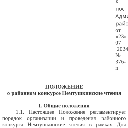
к
пос
Адм
рай
от
«23»
07
202
№
376-
п
ПОЛОЖЕНИЕ
о районном конкурсе Немтушкинские чтения
I
. Общие положения
1.1. Настоящее Положение регламентирует
порядок организации и проведения районного
конкурса Немтушкинские чтения
в
рамках Дня